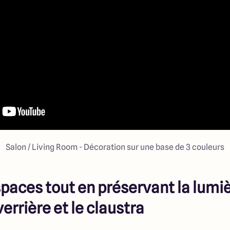
Salon / Living Room - Décoration sur une base de 3 couleurs
paces tout en préservant la lumiè
errière et le claustra