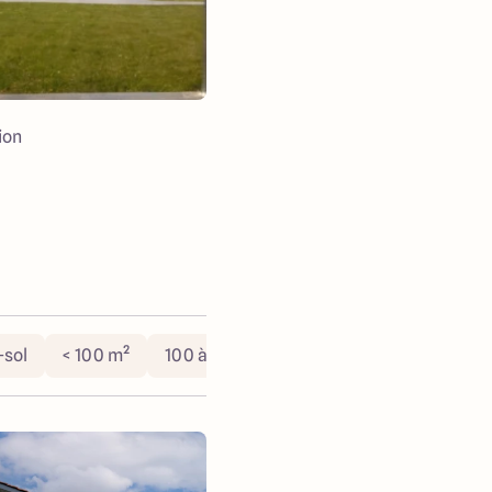
ion
-sol
< 100 m²
100 à 130 m²
> 130 m²