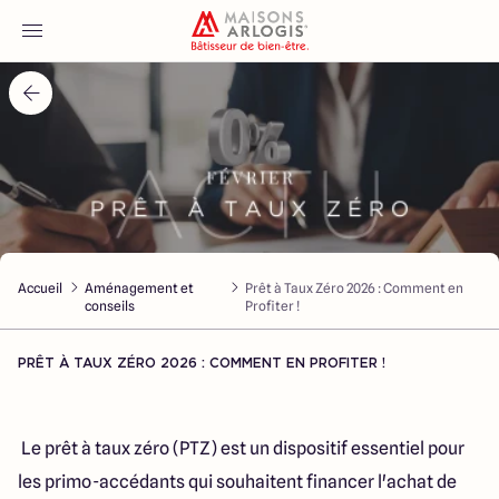
Accueil
Nos maisons
Nos annonces
Accueil
Aménagement et
Prêt à Taux Zéro 2026 : Comment en
Votre projet
conseils
Profiter !
Qui sommes-nous
PRÊT À TAUX ZÉRO 2026 : COMMENT EN PROFITER !
Le prêt à taux zéro (PTZ) est un dispositif essentiel pour
les primo-accédants qui souhaitent financer l'achat de
Maisons ARLOGIS Macon