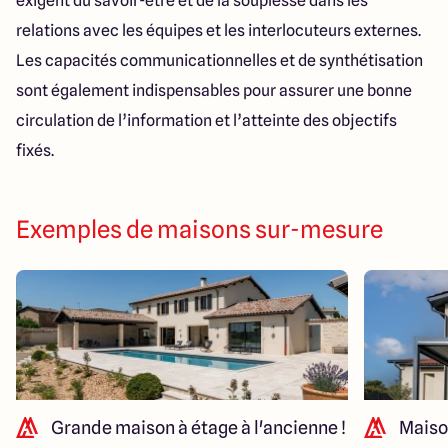
exigent du savoir-être et de la souplesse dans les
relations avec les équipes et les interlocuteurs externes.
Les capacités communicationnelles et de synthétisation
sont également indispensables pour assurer une bonne
circulation de l’information et l’atteinte des objectifs
fixés.
Exemples de maisons sur-mesure
Grande maison à étage à l'ancienne !
Maiso