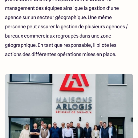
112 Route de Lyon
management des équipes ainsi que la gestion d’une
71000 Mâcon
agence sur un secteur géographique. Une même
personne peut assurer la gestion de plusieurs agences /
4.3
4.6
bureaux commerciaux regroupés dans une zone
géographique. En tant que responsable, il pilote les
actions des différentes opérations mises en place.