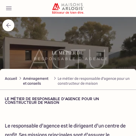
Accueil
Nos maisons
Nos annonces
Accueil
Aménagement
Le métier de responsable d'agence pour un
Votre projet
et conseils
constructeur de maison
Qui sommes-nous
LE MÉTIER DE RESPONSABLE D'AGENCE POUR UN
CONSTRUCTEUR DE MAISON
Le responsable d’agence est le dirigeant d’un centre de
Maisons ARLOGIS Macon
profit. Ses missions principales sont d’assurer le