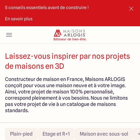
5 conseils essentiels avant de construire !
En savoir plus
Accueil
Nos maisons
Laissez-vous inspirer par nos projets
de maisons en 3D
Nos annonces
Constructeur de maison en France, Maisons ARLOGIS
Votre projet
conçoit pour vous une maison neuve et à votre image.
Ainsi, votre projet de maison 100% personnalisé,
correspond pleinement à vos besoins. Nous ne limitons
Qui sommes-nous
pas votre projet de vie à un catalogue de maisons
standards.
Plain-pied
Etage et R+1
Maison avec sous-sol
Maisons ARLOGIS Limoges