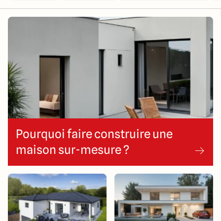
14 Rue Léonard Trompillon
87100 Limoges
4.4
4.8
Pourquoi faire construire une
maison sur-mesure ?