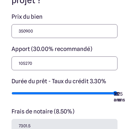
projet ?
Prix du bien
Apport (30.00% recommandé)
Durée du prêt - Taux du crédit 3.30%
10
15
20
7
25
ans
ans
ans
ans
ans
Frais de notaire (8.50%)