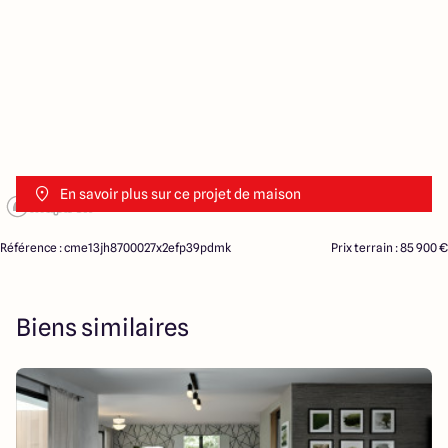
En savoir plus sur ce projet de maison
Référence : cme13jh8700027x2efp39pdmk
Prix terrain : 85 900 €
Biens similaires