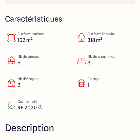
Colmar
03 89 21 68 11
Rixheim
03 89 56 14 22
Sélestat
03 88 92 88 12
Caractéristiques
Strasbourg
03 88 68 83 69
Surface maison
Surface Terrain
102 m²
318 m²
4.4
4.7
Nb de pièces
Nb de chambres
5
3
Nb d’étages
Garage
2
1
Conformité
RE 2020
Description