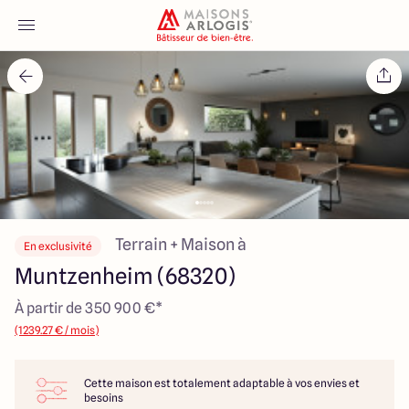
Accueil
Nos maisons
Nos annonces
Votre projet
Terrain + Maison à
En exclusivité
Muntzenheim (68320)
Qui sommes-nous
À partir de 350 900 €*
(1239.27 € / mois)
Cette maison est totalement adaptable à vos envies et
Maisons ARLOGIS Alsace
besoins