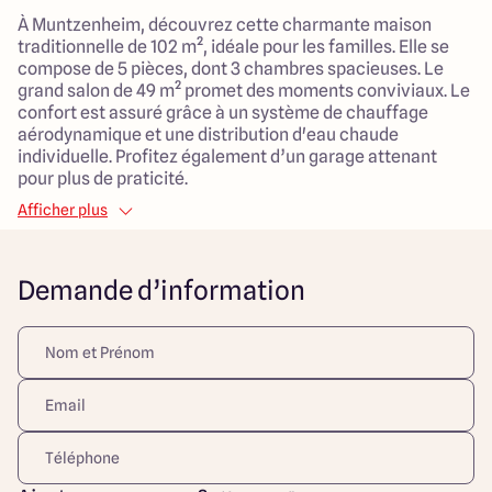
À Muntzenheim, découvrez cette charmante maison
traditionnelle de 102 m², idéale pour les familles. Elle se
compose de 5 pièces, dont 3 chambres spacieuses. Le
grand salon de 49 m² promet des moments conviviaux. Le
confort est assuré grâce à un système de chauffage
aérodynamique et une distribution d'eau chaude
individuelle. Profitez également d’un garage attenant
pour plus de praticité.
Afficher plus
Le terrain de 318 m², proposé bénéficie d'une exposition
sud, idéal pour profiter du soleil tout au long de la journée.
Situé dans un cadre paisible, cet emplacement privilégie
Demande d’information
la tranquillité tout en étant à proximité des commodités :
services de santé, écoles et commerces se trouvent à
quelques minutes.
Si vous recherchez une maison spacieuse et un cadre de
vie agréable à Muntzenheim, n’attendez plus pour visiter
ce bien qui allie confort, espace et accessibilité.
Le prix affiché comprend le coût du terrain de la
construction, des frais de notaire et des
branchements/raccordements.