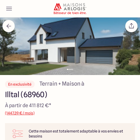
Accueil
Nos maisons
Nos annonces
Votre projet
Terrain + Maison à
En exclusivité
Illtal (68960)
Qui sommes-nous
À partir de 411 812 €*
(1447.39 € / mois)
Cette maison est totalement adaptable à vos envies et
Maisons ARLOGIS Alsace
besoins