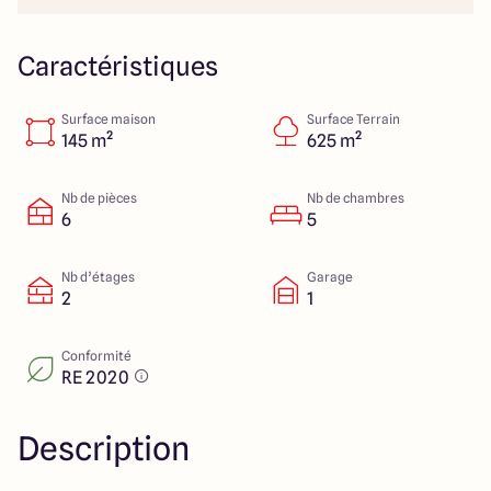
Colmar
03 89 21 68 11
Rixheim
03 89 56 14 22
Sélestat
03 88 92 88 12
Caractéristiques
Strasbourg
03 88 68 83 69
Surface maison
Surface Terrain
145 m²
625 m²
4.4
4.7
Nb de pièces
Nb de chambres
6
5
Nb d’étages
Garage
2
1
Conformité
RE 2020
Description