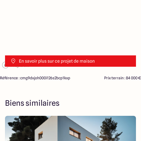
En savoir plus sur ce projet de maison
Référence : cmg9dxjoh000i126s2bcp1kxp
Prix terrain : 84 000 €
Biens similaires