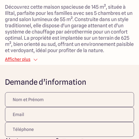
Découvrez cette maison spacieuse de 145 m², située à
Illtal, parfaite pour les familles avec ses 5 chambres et un
grand salon lumineux de 55 m². Construite dans un style
traditionnel, elle dispose d'un garage attenant et d'un
système de chauffage par aérothermie pour un confort
optimal. La propriété est implantée sur un terrain de 625
m², bien orienté au sud, offrant un environnement paisible
et verdoyant, idéal pour profiter de la nature.
Afficher plus
La localisation met en avant la tranquillité de la
campagne tout en bénéficiant de la proximité de
commodités telles que des arrêts de bus, des services de
Demande d’information
santé, des crèches, des écoles primaires et des
commerces. Vous apprécierez également le calme de
cette impasse, avec une vue imprenable et aucun vis-à-
vis, créant un cadre de vie agréable et serein.
Cette maison est une opportunité rare à saisir pour ceux
qui cherchent confort, espace et proximité des services
tout en étant entourés de champs et d'un magnifique
paysage. Ne manquez pas cette occasion !