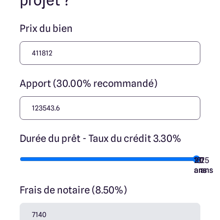
projet ?
Prix du bien
Apport (30.00% recommandé)
Durée du prêt - Taux du crédit 3.30%
10
15
20
7
25
ans
ans
ans
ans
ans
Frais de notaire (8.50%)